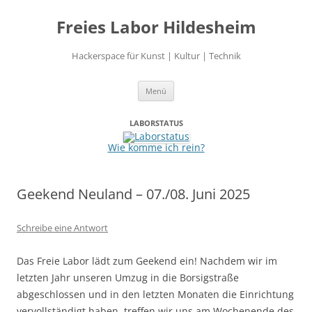
Freies Labor Hildesheim
Hackerspace für Kunst | Kultur | Technik
Zum
Menü
Inhalt
springen
LABORSTATUS
Wie komme ich rein?
Geekend Neuland – 07./08. Juni 2025
Schreibe eine Antwort
Das Freie Labor lädt zum Geekend ein! Nachdem wir im
letzten Jahr unseren Umzug in die Borsigstraße
abgeschlossen und in den letzten Monaten die Einrichtung
vervollständigt haben, treffen wir uns am Wochenende des