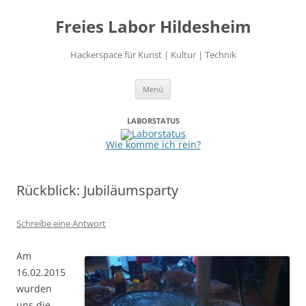
Freies Labor Hildesheim
Hackerspace für Kunst | Kultur | Technik
Zum
Menü
Inhalt
springen
LABORSTATUS
Wie komme ich rein?
Rückblick: Jubiläumsparty
Schreibe eine Antwort
Am
16.02.2015
wurden
uns die