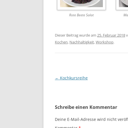
Rote Beete Salat
Ma
Dieser Beitrag wurde am
25. Februar 2018
v
Kochen
,
Nachhaltigkeit
,
Workshop
.
Beitragsnavigation
←
Kochkursreihe
Schreibe einen Kommentar
Deine E-Mail-Adresse wird nicht veröff
Kommentar
*