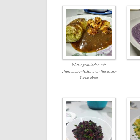
Wirsingrouladen mit
Champignonfüllung an Herzogin-
Steckrüben