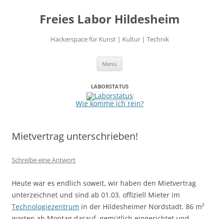
Freies Labor Hildesheim
Hackerspace für Kunst | Kultur | Technik
Zum
Menü
Inhalt
springen
LABORSTATUS
Wie komme ich rein?
Mietvertrag unterschrieben!
Schreibe eine Antwort
Heute war es endlich soweit, wir haben den Mietvertrag
unterzeichnet und sind ab 01.03. offiziell Mieter im
Technologiezentrum
in der Hildesheimer Nordstadt. 86 m²
warten ab Montag darauf, gemütlich eingerichtet und